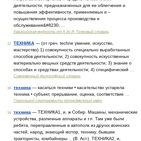
деятельности, предназначенных для ее облегчения и
повышения эффективности, применяемых и –
осуществления процесса производства и
обслуживания&#8230; …
Евразийская мудрость от А до Я. Толковый словарь
ТЕХНИКА
— (от греч. techne умение, искусство,
37
мастерство) 1) совокупность специально выработанных
способов деятельности; 2) совокупность искусственных
материально вещных средств деятельности; 3) знание о
способах и средствах деятельности; 4) специфический …
Современный философский словарь
техника
— касаться техники • касательство устарела
38
техника • субъект, прерывание, оценка, соответствие …
Глагольной сочетаемости непредметных имён
техника
— ТЕХНИКА1, и, ж Собир. Машины, механические
39
устройства, различные аппараты и т.п. Там уже были
ребята, переправленные в автополк из других воинских
частей, народ, знающий мотор, технику, бывшие
трактористы, комбайнеры… (В. Аст.). ТЕХНИКА2, и,