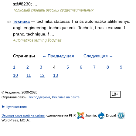
ж&#8230; …
Толковый словарь русских существительных
техника
— technika statusas T sritis automatika atitikmenys:
40
angl. engineering; technique vok. Technik, f rus. техника, f
pranc. technique, f …
Automatikos terminų žodynas
Страницы
←
Предыдущая
Следующая
→
1
2
3
4
5
6
7
8
9
10
11
12
13
© Академик, 2000-2026
18+
Обратная связь:
Техподдержка
,
Реклама на сайте
👣 Путешествия
Экспорт словарей на сайты
, сделанные на PHP,
Joomla,
Drupal,
WordPress, MODx.