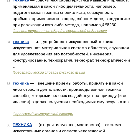
Техника
— совокупная характеристика навыков и приёмов,
33
применяемая в какой либо деятельности, например,
педагогическая техника специалиста; совокупность
приёмов, применяемых в определённом деле, в педагогике
при реализации кого либо метода, например,&#8230; …
Словарь терминов по общей и социальной педагогике
техника
— ▲ , устройство ↑ искусственный техника
34
искусственная материальная система общества, служащая
для удовлетворения его потребностей. инженерия.
конструирование. технократия. технократ. технократический
…
Идеографический словарь русского языка
техника
— внешние приемы работы, принятые в какой
35
либо отрасли деятельности; производственная техника
способы, которыми человек воздействует на природу (и ее
явления) в целях получения необходимых ему результатов
…
Справочный коммерческий словарь
ТЕХНИКА
— (от греч. искусство, мастерство) – система
36
искусственных органов и средств человеческой